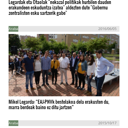
Legardak eta Otaolak "nekazal politikak hurbilen dauden
erakundeen eskuduntza izatea" aldezten dute "Gobernu
zentralisten esku sartzerik gabe"
Araba
2016/06/05
Mikel Legarda: “EAJ-PNVk bestelakoa dela erakusten du,
marra berdeak baino ez ditu jartzen”
Araba
2015/10/17