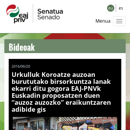
eu
es
Menua
Bideoak
2016/06/20
Urkulluk Koroatze auzoan
burututako birsorkuntza lanak
ekarri ditu gogora EAJ-PNVk
Euskadin proposatzen duen
“auzoz auzozko” eraikuntzaren
adibide gis