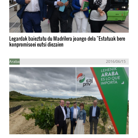
Legardak baieztatu du Madrilera joango dela "Estatuak bere
konpromisoei eutsi diezaien
Araba
2016/06/15