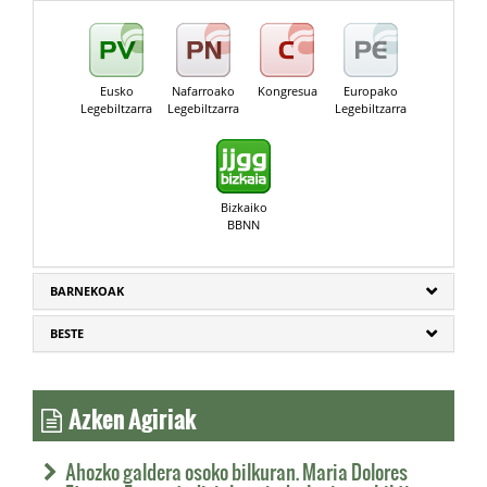
Eusko
Nafarroako
Kongresua
Europako
Legebiltzarra
Legebiltzarra
Legebiltzarra
Bizkaiko
BBNN
BARNEKOAK
BESTE
Azken Agiriak
Ahozko galdera osoko bilkuran. Maria Dolores