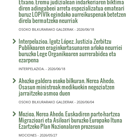
Etxano. Eremu judizialean indarkeriaren biktima
diren adingabeei arreta espezializatua emateari
buruz LOPIVIk egindako aurreikuspenak betetzen
direla bermatzeko neurriak
OSOKO BILKURARAKO GALDERAK - 2026/06/18
Interpelazioa. Igotz López. Justizia Zerbitzu
Publikoaren eraginkortasunaren arloko neurriei
buruzko Lege Organikoaren aurrerabidea eta
ezarpena
INTERPELAZIOA. - 2026/06/18
Ahozko galdera osoko bilkuran. Nerea Ahedo.
Osasun ministroak medikuekin negoziatzen
jarraitzeko asmoa duen
OSOKO BILKURARAKO GALDERAK - 2026/06/04
Mozioa. Nerea Ahedo. Euskadiren parte-hartzea
Migrazioari eta Asiloari buruzko Europako Ituna
Ezartzeko Plan Nazionalaren prozesuan
MOCIONES - 2026/05/27