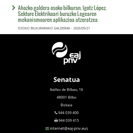
Ahozko galdera osoko bilkuran. Igotz López.
Sektore Elektrikoari buruzko Legearen
mekanismoaren aplikazioa atzeratzea
OSOKO BILKURARAKO GALDERAK - 2026/05/21
Senatua
Ibáñez de Bilbao, 16
48001 Bilbo
Bizkaia
944 039 400
944 039 415
internet@eaj-pnv.eus