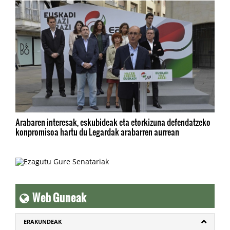
Arabaren interesak, eskubideak eta etorkizuna defendatzeko
konpromisoa hartu du Legardak arabarren aurrean
Web Guneak
ERAKUNDEAK