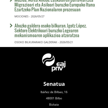
Migrazioari eta Asiloari buruzko Europako Ituna
Ezartzeko Plan Nazionalaren prozesuan
MOCIONES - 2026/05/27
Ahozko galdera osoko bilkuran. Igotz López.
Sektore Elektrikoari buruzko Legearen
mekanismoaren aplikazioa atzeratzea
OSOKO BILKURARAKO GALDERAK - 2026/05/21
Senatua
Ibáñez de Bilbao, 16
48001 Bilbo
Bizkaia