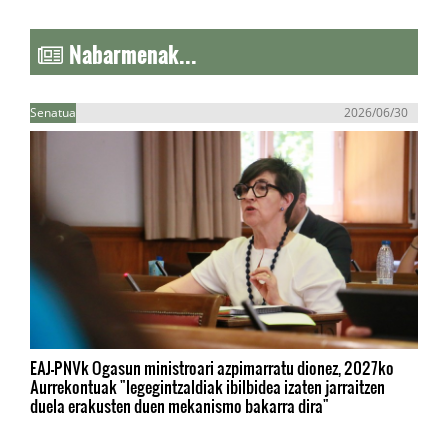
Nabarmenak...
Senatua
2026/06/30
EAJ-PNVk Ogasun ministroari azpimarratu dionez, 2027ko
Aurrekontuak "legegintzaldiak ibilbidea izaten jarraitzen
duela erakusten duen mekanismo bakarra dira"