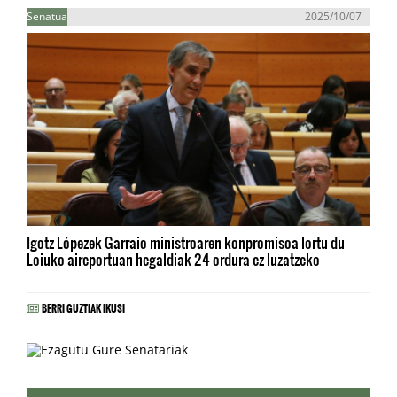
Senatua
2025/10/07
Igotz Lópezek Garraio ministroaren konpromisoa lortu du
Loiuko aireportuan hegaldiak 24 ordura ez luzatzeko
BERRI GUZTIAK IKUSI