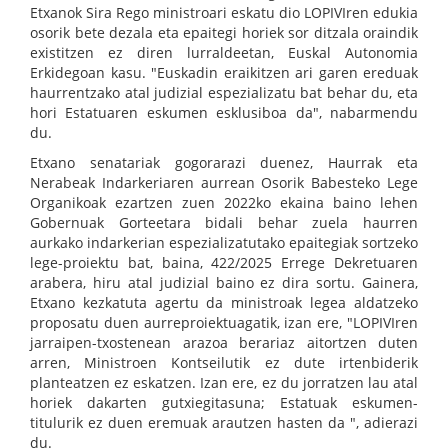
Etxanok Sira Rego ministroari eskatu dio LOPIVIren edukia
osorik bete dezala eta epaitegi horiek sor ditzala oraindik
existitzen ez diren lurraldeetan, Euskal Autonomia
Erkidegoan kasu. "Euskadin eraikitzen ari garen ereduak
haurrentzako atal judizial espezializatu bat behar du, eta
hori Estatuaren eskumen esklusiboa da", nabarmendu
du.
Etxano senatariak gogorarazi duenez, Haurrak eta
Nerabeak Indarkeriaren aurrean Osorik Babesteko Lege
Organikoak ezartzen zuen 2022ko ekaina baino lehen
Gobernuak Gorteetara bidali behar zuela haurren
aurkako indarkerian espezializatutako epaitegiak sortzeko
lege-proiektu bat, baina, 422/2025 Errege Dekretuaren
arabera, hiru atal judizial baino ez dira sortu. Gainera,
Etxano kezkatuta agertu da ministroak legea aldatzeko
proposatu duen aurreproiektuagatik, izan ere, "LOPIVIren
jarraipen-txostenean arazoa berariaz aitortzen duten
arren, Ministroen Kontseilutik ez dute irtenbiderik
planteatzen ez eskatzen. Izan ere, ez du jorratzen lau atal
horiek dakarten gutxiegitasuna; Estatuak eskumen-
titulurik ez duen eremuak arautzen hasten da ", adierazi
du.