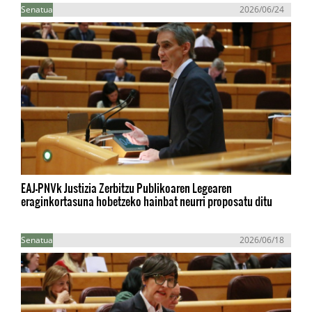
Senatua
2026/06/24
EAJ-PNVk Justizia Zerbitzu Publikoaren Legearen
eraginkortasuna hobetzeko hainbat neurri proposatu ditu
Senatua
2026/06/18