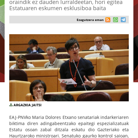
oraindik ez dauden lurraldeetan, hori egitea
Estatuaren eskumen esklusiboa baita
Ezagutzera eman
ARGAZKIA JAITSI
EAJ-PNVko Maria Dolores Etxano senatariak indarkeriaren
biktima diren adingabeentzako epaitegi espezializatuak
Estatu osoan zabal ditzala eskatu dio Gazteriako eta
Haurtzaroko ministroari. Senatuko gaurko kontrol saioan,