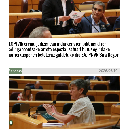
LOPIVIk eremu judizialean indarkeriaren biktima diren
adingabeentzako arreta espezializatuari buruz egindako
aurreikuspenen betetzeaz galdetuko dio EAJ-PNVk Sira Regori
Senatua
2026/06/10