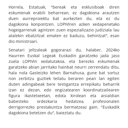
Horrela, Estatuak, "bereak eta esklusiboak diren
eskumenak erabili beharrean, ez dagokiona arautzen
duen aurreproiektu bat aurkezten du, eta ez du
dagokiona konpontzen. LOPIVIren azken xedapenetako
hogeigarrenak agintzen zuen espezializazio judiziala lau
atalekin ebatzitzat ematen ez baduzu, behintzat", esan
dio ministroari.
Senatari jeltzaleak gogorarazi du, halaber, 2024ko
Haurren Euskal Legeak Euskadin garatzeko jada jaso
zuela LOPIVIn xedatutakoa, eta berezko eskumenak
garatzeko abian jarritako hainbat neurri zerrendatu ditu,
hala nola Gasteizko lehen Barnahusa, gune bat sortuz
non zerbitzu guztiek teilatu beraren pean lan egiten
duten adingabeak bere testigantza errepikatu beharrik
izan ez dezan, edo ongizatearen koordinatzailearen
figura ikastetxeetan, edota kirolean eta aisialdian
babesteko ordezkaria hedatzea, profesionalen
derrigorrezko prestakuntza bermatzeaz gain. "Euskadik
dagokiona betetzen du", baieztatu du.