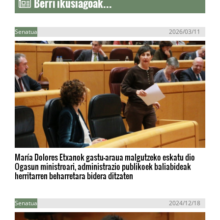
Berri ikusiagoak...
Senatua
2026/03/11
María Dolores Etxanok gastu-araua malgutzeko eskatu dio
Ogasun ministroari, administrazio publikoek baliabideak
herritarren beharretara bidera ditzaten
Senatua
2024/12/18