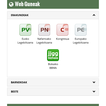
Web Guneak
ERAKUNDEAK
Eusko
Nafarroako
Kongresua
Europako
Legebiltzarra
Legebiltzarra
Legebiltzarra
Bizkaiko
BBNN
BARNEKOAK
BESTE