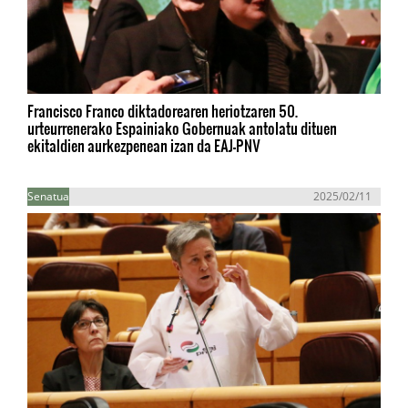
Francisco Franco diktadorearen heriotzaren 50.
urteurrenerako Espainiako Gobernuak antolatu dituen
ekitaldien aurkezpenean izan da EAJ-PNV
Senatua
2025/02/11