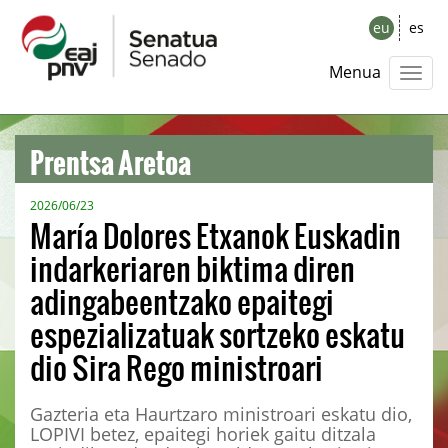
eu
es
Menua
Prentsa Aretoa
2026/06/23
María Dolores Etxanok Euskadin
indarkeriaren biktima diren
adingabeentzako epaitegi
espezializatuak sortzeko eskatu
dio Sira Rego ministroari
Gazteria eta Haurtzaro ministroari eskatu dio,
LOPIVI betez, epaitegi horiek gaitu ditzala