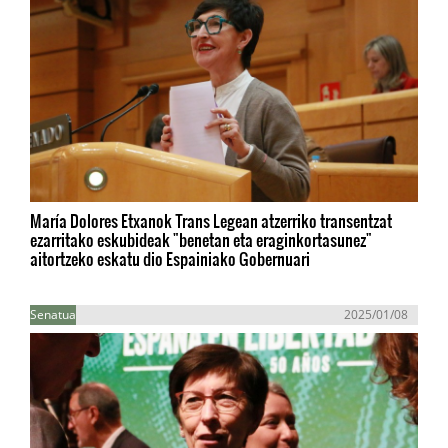
María Dolores Etxanok Trans Legean atzerriko transentzat
ezarritako eskubideak "benetan eta eraginkortasunez"
aitortzeko eskatu dio Espainiako Gobernuari
Senatua
2025/01/08