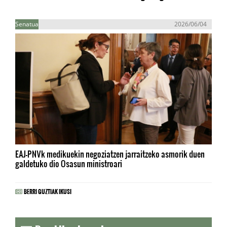
Senatua
2026/06/04
EAJ-PNVk medikuekin negoziatzen jarraitzeko asmorik duen
galdetuko dio Osasun ministroari
BERRI GUZTIAK IKUSI