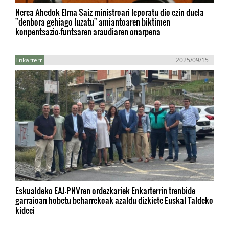
Nerea Ahedok Elma Saiz ministroari leporatu dio ezin duela
"denbora gehiago luzatu" amiantoaren biktimen
konpentsazio-funtsaren araudiaren onarpena
Enkarterri
2025/09/15
Eskualdeko EAJ-PNVren ordezkariek Enkarterrin trenbide
garraioan hobetu beharrekoak azaldu dizkiete Euskal Taldeko
kideei