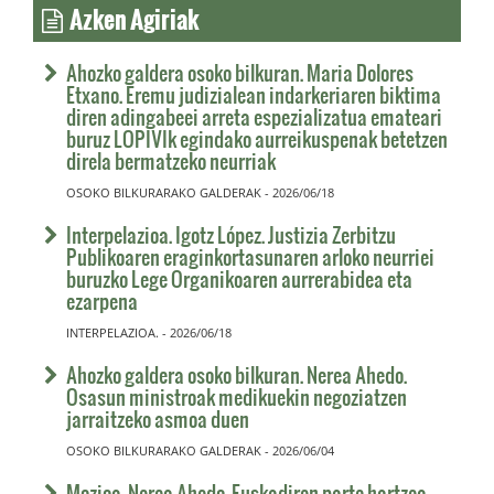
Azken Agiriak
Ahozko galdera osoko bilkuran. Maria Dolores
Etxano. Eremu judizialean indarkeriaren biktima
diren adingabeei arreta espezializatua emateari
buruz LOPIVIk egindako aurreikuspenak betetzen
direla bermatzeko neurriak
OSOKO BILKURARAKO GALDERAK - 2026/06/18
Interpelazioa. Igotz López. Justizia Zerbitzu
Publikoaren eraginkortasunaren arloko neurriei
buruzko Lege Organikoaren aurrerabidea eta
ezarpena
INTERPELAZIOA. - 2026/06/18
Ahozko galdera osoko bilkuran. Nerea Ahedo.
Osasun ministroak medikuekin negoziatzen
jarraitzeko asmoa duen
OSOKO BILKURARAKO GALDERAK - 2026/06/04
Mozioa. Nerea Ahedo. Euskadiren parte-hartzea