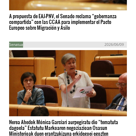
A propuesta de EAJ-PNV, el Senado reclama “gobernanza
compartida” con las CCAA para implementar el Pacto
Europeo sobre Migración y Asilo
Senatua
2026/06/09
Nerea Ahedok Mónica Garcíari aurpegiratu dio “tematuta
dagoela” Estatutu Markoaren negoziazioan Osasun
Ministerioak duen erantzukizuna erkidegoei egozten