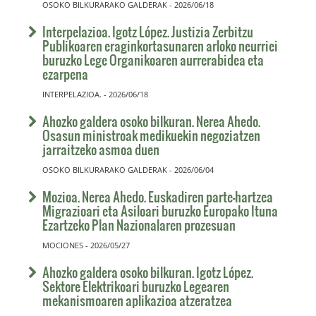
OSOKO BILKURARAKO GALDERAK - 2026/06/18
Interpelazioa. Igotz López. Justizia Zerbitzu
Publikoaren eraginkortasunaren arloko neurriei
buruzko Lege Organikoaren aurrerabidea eta
ezarpena
INTERPELAZIOA. - 2026/06/18
Ahozko galdera osoko bilkuran. Nerea Ahedo.
Osasun ministroak medikuekin negoziatzen
jarraitzeko asmoa duen
OSOKO BILKURARAKO GALDERAK - 2026/06/04
Mozioa. Nerea Ahedo. Euskadiren parte-hartzea
Migrazioari eta Asiloari buruzko Europako Ituna
Ezartzeko Plan Nazionalaren prozesuan
MOCIONES - 2026/05/27
Ahozko galdera osoko bilkuran. Igotz López.
Sektore Elektrikoari buruzko Legearen
mekanismoaren aplikazioa atzeratzea