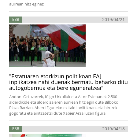
aurrean hitz eginez
2019/04/21
EBB
"Estatuaren etorkizun politikoan EAJ
inplikatzea nahi duenak bermatu beharko ditu
autogobernua eta bere eguneratzea"
Andoni Ortuzarrek, Iñigo Urkulluk eta Aitor Estebanek 2.500
alderdikide eta alderdizaleren aurrean hitz egin dute Bilboko
Plaza Barrian, Aberri Eguneko ekitaldi politikoan, eta hirurek
gogoratu eta aintzatetsi dute Xabier Arzalluzen figura
2019/04/18
EBB