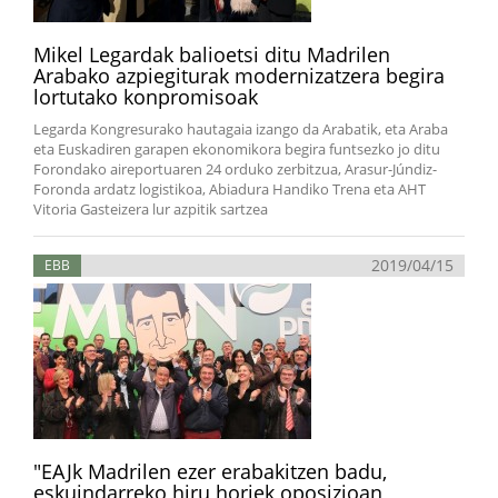
Mikel Legardak balioetsi ditu Madrilen
Arabako azpiegiturak modernizatzera begira
lortutako konpromisoak
Legarda Kongresurako hautagaia izango da Arabatik, eta Araba
eta Euskadiren garapen ekonomikora begira funtsezko jo ditu
Forondako aireportuaren 24 orduko zerbitzua, Arasur-Júndiz-
Foronda ardatz logistikoa, Abiadura Handiko Trena eta AHT
Vitoria Gasteizera lur azpitik sartzea
2019/04/15
EBB
"EAJk Madrilen ezer erabakitzen badu,
eskuindarreko hiru horiek oposizioan