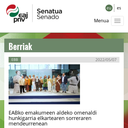
eu
es
Menua
Berriak
2022/05/07
EBB
EABko emakumeen aldeko omenaldi
hunkigarria elkartearen sorreraren
mendeurrenean