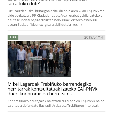
jarraituko dute"
Ortuzarrek euskal hiritargoa deitu du apirilaren 28an EAJ-PNVren
alde bozkatzera PP, Ciudadanos eta Vox “erabat geldiarazteko”,
hauteskundeei begira dituzten helburuak lortzeko asteburu
osoan Euskadi “kleenex” gisa erabili dutela ikusirik
2019/04/14
EBB
Mikel Legardak Trebiñuko barrendegiko
herritarrak kontsultatuak izateko EAJ-PNVk
duen konpromisoa berretsi du
Kongresurako hautagaiak baieztatu du Madrilen EAJ-PNVk baino
ez dituela defendatu Euskadi, Araba eta Trebiñuren interesak