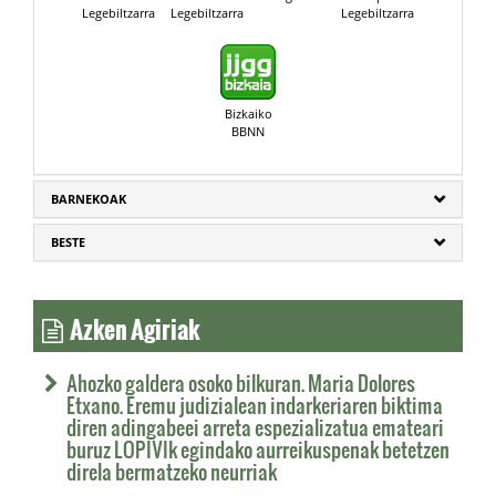
Legebiltzarra
Legebiltzarra
Legebiltzarra
Bizkaiko
BBNN
BARNEKOAK
BESTE
Azken Agiriak
Ahozko galdera osoko bilkuran. Maria Dolores
Etxano. Eremu judizialean indarkeriaren biktima
diren adingabeei arreta espezializatua emateari
buruz LOPIVIk egindako aurreikuspenak betetzen
direla bermatzeko neurriak