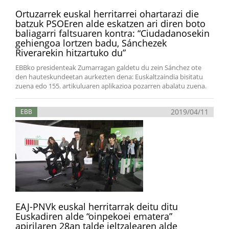
Ortuzarrek euskal herritarrei ohartarazi die
batzuk PSOEren alde eskatzen ari diren boto
baliagarri faltsuaren kontra: “Ciudadanosekin
gehiengoa lortzen badu, Sánchezek
Riverarekin hitzartuko du”
EBBko presidenteak Zumarragan galdetu du zein Sánchez ote
den hauteskundeetan aurkezten dena: Euskaltzaindia bisitatu
zuena edo 155. artikuluaren aplikazioa pozarren abalatu zuena.
2019/04/11
EBB
EAJ-PNVk euskal herritarrak deitu ditu
Euskadiren alde “oinpekoei ematera”
apirilaren 28an talde jeltzalearen alde