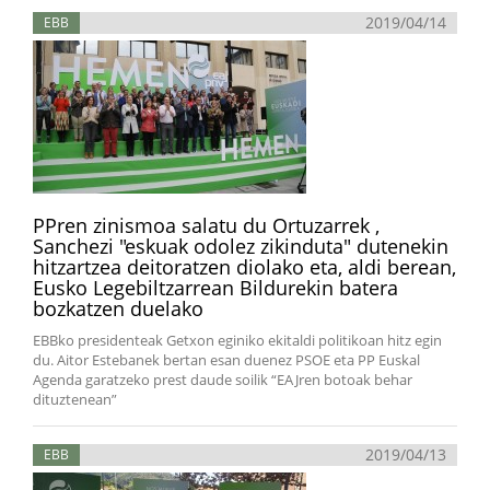
2019/04/14
EBB
PPren zinismoa salatu du Ortuzarrek ,
Sanchezi "eskuak odolez zikinduta" dutenekin
hitzartzea deitoratzen diolako eta, aldi berean,
Eusko Legebiltzarrean Bildurekin batera
bozkatzen duelako
EBBko presidenteak Getxon eginiko ekitaldi politikoan hitz egin
du. Aitor Estebanek bertan esan duenez PSOE eta PP Euskal
Agenda garatzeko prest daude soilik “EAJren botoak behar
dituztenean”
2019/04/13
EBB