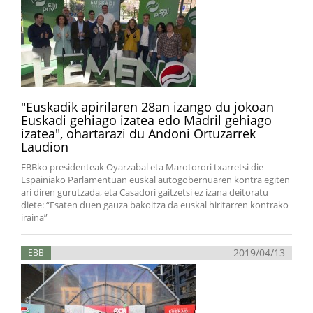
"Euskadik apirilaren 28an izango du jokoan
Euskadi gehiago izatea edo Madril gehiago
izatea", ohartarazi du Andoni Ortuzarrek
Laudion
EBBko presidenteak Oyarzabal eta Marotorori txarretsi die
Espainiako Parlamentuan euskal autogobernuaren kontra egiten
ari diren gurutzada, eta Casadori gaitzetsi ez izana deitoratu
diete: “Esaten duen gauza bakoitza da euskal hiritarren kontrako
iraina”
2019/04/13
EBB