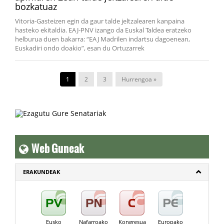
bozkatuaz
Vitoria-Gasteizen egin da gaur talde jeltzalearen kanpaina
hasteko ekitaldia. EAJ-PNV izango da Euskal Taldea eratzeko
helburua duen bakarra: “EAJ Madrilen indartsu dagoenean,
Euskadiri ondo doakio”, esan du Ortuzarrek
1
2
3
Hurrengoa »
Web Guneak
ERAKUNDEAK
Eusko
Nafarroako
Kongresua
Europako