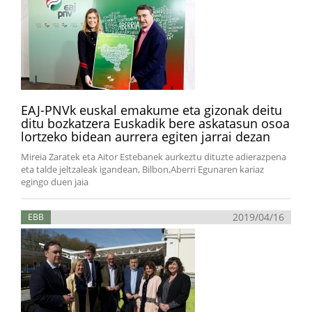
EAJ-PNVk euskal emakume eta gizonak deitu
ditu bozkatzera Euskadik bere askatasun osoa
lortzeko bidean aurrera egiten jarrai dezan
Mireia Zaratek eta Aitor Estebanek aurkeztu dituzte adierazpena
eta talde jeltzaleak igandean, Bilbon,Aberri Egunaren kariaz
egingo duen jaia
2019/04/16
EBB