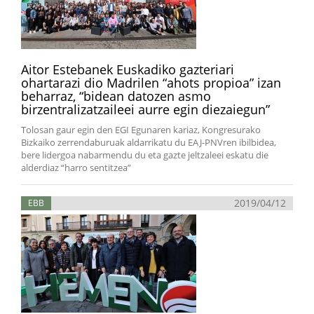
Aitor Estebanek Euskadiko gazteriari
ohartarazi dio Madrilen “ahots propioa” izan
beharraz, “bidean datozen asmo
birzentralizatzaileei aurre egin diezaiegun”
Tolosan gaur egin den EGI Egunaren kariaz, Kongresurako
Bizkaiko zerrendaburuak aldarrikatu du EAJ-PNVren ibilbidea,
bere lidergoa nabarmendu du eta gazte jeltzaleei eskatu die
alderdiaz “harro sentitzea”
2019/04/12
EBB