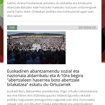
Sabino Arana Fundazioak antolatu du ekitaldia eta Emakume
Abertzale Batzako kide historiko haietako batzuen ondorengoek
parte hartu dute. Ordezkari politiko eta instituzional ugari izan
dira saioan
2019/09/29
EBB
Euskadiren abantzamendu sozial eta
nazionala aldarrikatu eta A-10ra begira
“abertzaleen haserrea boto abertzale
bilakatzea” eskatu du Ortuzarrek
Euzkadi Buru Batzarreko presidentea, Iñigo Urkullu Lehendakaria
eta Ane Miren Atín EGIkidea gaurko Alderdi Eguneko ekitaldi
politiko nagusiaren protagonista nagusiak izan dira, Forondako
zelaiak txiki utzi dituzten milaka alderdikide eta alderdizaleren