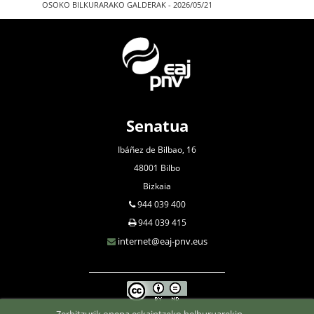
OSOKO BILKURARAKO GALDERAK - 2026/05/21
Senatua
Ibáñez de Bilbao, 16
48001 Bilbo
Bizkaia
944 039 400
944 039 415
internet@eaj-pnv.eus