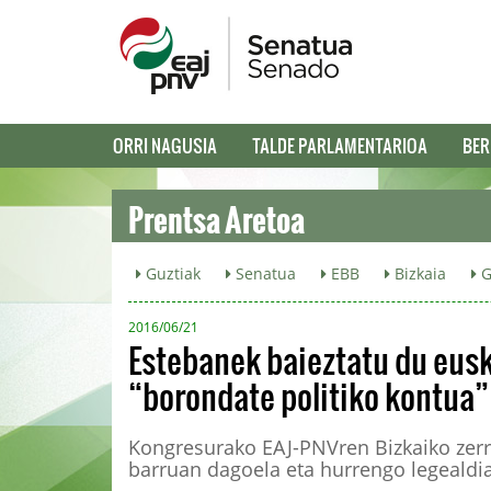
ORRI NAGUSIA
TALDE PARLAMENTARIOA
BER
Prentsa Aretoa
Guztiak
Senatua
EBB
Bizkaia
G
2016/06/21
Estebanek baieztatu du eusk
“borondate politiko kontua”
Kongresurako EAJ-PNVren Bizkaiko zerr
barruan dagoela eta hurrengo legealdi