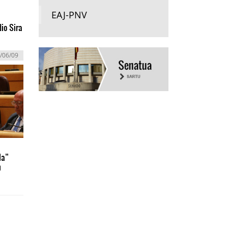
EAJ-PNV
io Sira
/06/09
la”
n
n