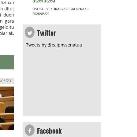
dizioan
n ditut
OSOKO BILKURARAKO GALDERAK -
2026/05/21
zi duen
en gara
Twitter
gelditu
lariak,
Tweets by @eajpnvsenatua
/06/23
Facebook