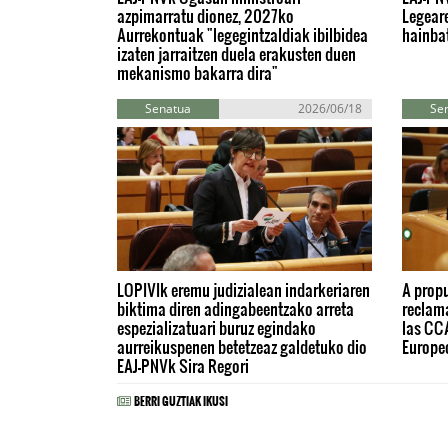
azpimarratu dionez, 2027ko
Legear
Aurrekontuak "legegintzaldiak ibilbidea
hainbat
izaten jarraitzen duela erakusten duen
mekanismo bakarra dira"
Senatua
2026/06/18
Se
LOPIVIk eremu judizialean indarkeriaren
A propu
biktima diren adingabeentzako arreta
reclam
espezializatuari buruz egindako
las CC
aurreikuspenen betetzeaz galdetuko dio
Europeo
EAJ-PNVk Sira Regori
BERRI GUZTIAK IKUSI