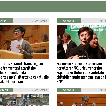
natua
2024/12/18
Senatua
2025
Dolores Etxanok Trans Legean
Francisco Franco diktadorearen
ko transentzat ezarritako
heriotzaren 50. urteurrenerako
deak "benetan eta
Espainiako Gobernuak antolatu 
ortasunez" aitortzeko eskatu dio
ekitaldien aurkezpenean izan da 
iako Gobernuari
PNV
rterri
2025/09/15
Senatua
2025