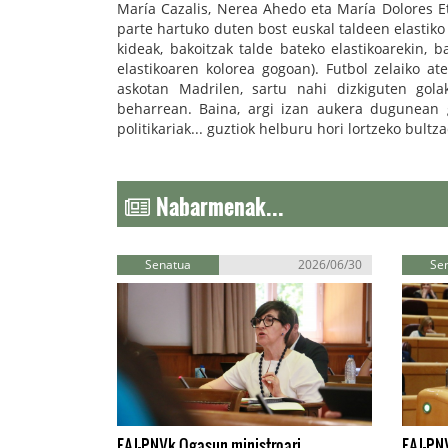
María Cazalis, Nerea Ahedo eta María Dolores E
parte hartuko duten bost euskal taldeen elastiko o
kideak, bakoitzak talde bateko elastikoarekin,
elastikoaren kolorea gogoan). Futbol zelaiko a
askotan Madrilen, sartu nahi dizkiguten gola
beharrean. Baina, argi izan aukera dugunean go
politikariak... guztiok helburu hori lortzeko bult
Nabarmenak...
Senatua
2026/06/30
Se
EAJ-PNVk Ogasun ministroari
EAJ-PNV