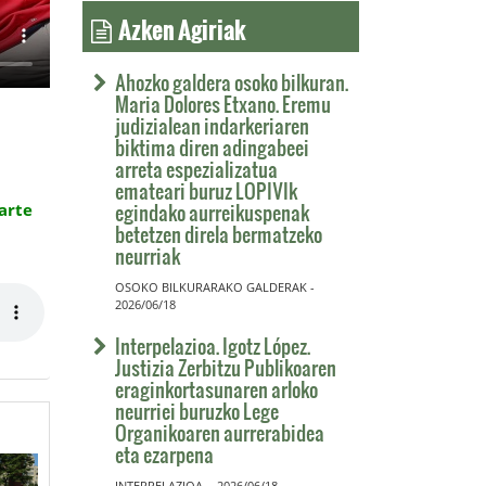
Azken Agiriak
Ahozko galdera osoko bilkuran.
Maria Dolores Etxano. Eremu
judizialean indarkeriaren
biktima diren adingabeei
arreta espezializatua
emateari buruz LOPIVIk
egindako aurreikuspenak
arte
betetzen direla bermatzeko
neurriak
OSOKO BILKURARAKO GALDERAK -
2026/06/18
Interpelazioa. Igotz López.
Justizia Zerbitzu Publikoaren
eraginkortasunaren arloko
neurriei buruzko Lege
Organikoaren aurrerabidea
eta ezarpena
INTERPELAZIOA. - 2026/06/18