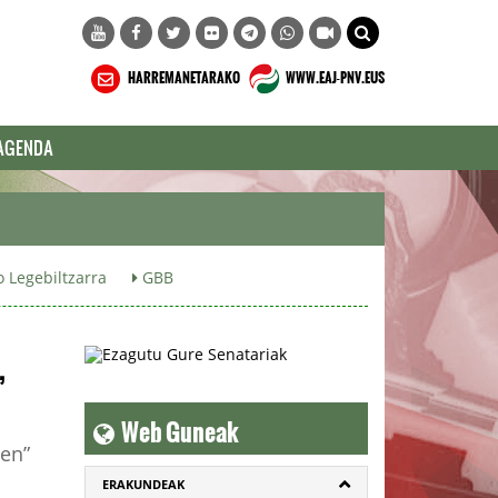
HARREMANETARAKO
WWW.EAJ-PNV.EUS
AGENDA
 Legebiltzarra
GBB
,
Web Guneak
ren”
ERAKUNDEAK