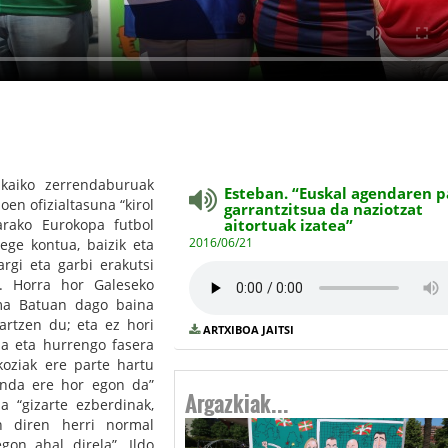
zkaiko zerrendaburuak
Esteban. “Euskal agendaren p
oen ofizialtasuna “kirol
garrantzitsua da naziotzat
tarako Eurokopa futbol
aitortuak izatea”
2016/06/21
ege kontua, baizik eta
rgi eta garbi erakutsi
. Horra hor Galeseko
uma Batuan dago baina
artzen du; eta ez hori
ARTXIBOA JAITSI
 da eta hurrengo fasera
koziak ere parte hartu
landa ere hor egon da”
Argazkiak...
 “gizarte ezberdinak,
en diren herri normal
gon ahal direla”. Ildo