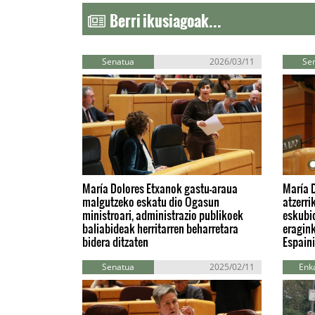
Berri ikusiagoak...
Senatua
2026/03/11
Se
María Dolores Etxanok gastu-araua
María 
malgutzeko eskatu dio Ogasun
atzerri
ministroari, administrazio publikoek
eskubi
baliabideak herritarren beharretara
eragink
bidera ditzaten
Espain
Senatua
2025/02/11
Enka