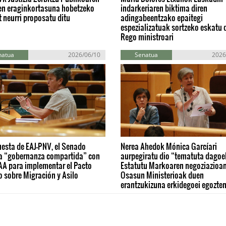
en eraginkortasuna hobetzeko
indarkeriaren biktima diren
 neurri proposatu ditu
adingabeentzako epaitegi
espezializatuak sortzeko eskatu d
Rego ministroari
natua
2026/06/10
Senatua
2026
esta de EAJ-PNV, el Senado
Nerea Ahedok Mónica Garcíari
a “gobernanza compartida” con
aurpegiratu dio “tematuta dagoe
AA para implementar el Pacto
Estatutu Markoaren negoziazioa
 sobre Migración y Asilo
Osasun Ministerioak duen
erantzukizuna erkidegoei egozte