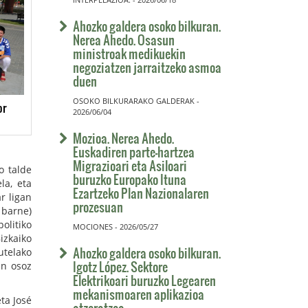
Ahozko galdera osoko bilkuran.
Nerea Ahedo. Osasun
ministroak medikuekin
negoziatzen jarraitzeko asmoa
duen
OSOKO BILKURARAKO GALDERAK -
or
2026/06/04
Mozioa. Nerea Ahedo.
Euskadiren parte-hartzea
Migrazioari eta Asiloari
o talde
buruzko Europako Ituna
la, eta
Ezartzeko Plan Nazionalaren
r ligan
prozesuan
 barne)
olitiko
MOCIONES - 2026/05/27
izkaiko
Ahozko galdera osoko bilkuran.
utelako
Igotz López. Sektore
un osoz
Elektrikoari buruzko Legearen
mekanismoaren aplikazioa
ta José
atzeratzea