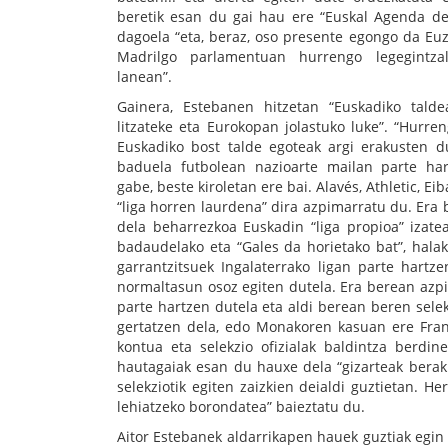
beretik esan du gai hau ere “Euskal Agenda de
dagoela “eta, beraz, oso presente egongo da Euz
Madrilgo parlamentuan hurrengo legegintz
lanean”.
Gainera, Estebanen hitzetan “Euskadiko talde
litzateke eta Eurokopan jolastuko luke”. “Hurre
Euskadiko bost talde egoteak argi erakusten d
baduela futbolean nazioarte mailan parte hart
gabe, beste kiroletan ere bai. Alavés, Athletic, Ei
“liga horren laurdena” dira azpimarratu du. Era
dela beharrezkoa Euskadin “liga propioa” izate
badaudelako eta “Gales da horietako bat”, hala
garrantzitsuek Ingalaterrako ligan parte hartz
normaltasun osoz egiten dutela. Era berean azpi
parte hartzen dutela eta aldi berean beren sele
gertatzen dela, edo Monakoren kasuan ere Frantz
kontua eta selekzio ofizialak baldintza berdin
hautagaiak esan du hauxe dela “gizarteak berak 
selekziotik egiten zaizkien deialdi guztietan. H
lehiatzeko borondatea” baieztatu du.
Aitor Estebanek aldarrikapen hauek guztiak egin