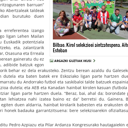
ritzogunaren barruan”
ko Abertzaleak taldeak
aldian burutuko duen
a erreferentea izango
ngo ligan Lehen Mailan
u Euskadik potentziala
Bilbao. Kirol selekzioei aintzatespena. Ait
zeko, eta, zalantzarik
Esteban
bar, Osasuna eta Erreala
 berean gaineratu du ez
ARGAZKI GUZTIAK IKUSI
a, adibide batzuk egon
korik behar ez dela erakusteko. Zentzu berean azaldu du Galesek
en dutela eta baten batek ere Eskoziako ligan parte hartzen due
marratu du Andorrako futbol eta saskibaloi talde batzuek espainia
kzioa dutela; eta AEB eta Kanadan hainbat kirolen kasuan (futbola
iar ligan parte hartzen duela. “Beraz, bai, ahal da; borondate p
etan lehiatzea nahi izatea baino ez da” berretsi du. Gainera, B
egiten duen aldarria, hainbat kirolarik babesten eta erakusten d
erri honek badauka garrantzitsuena: bere selekzioarekin ofizialtas
 ditu Pedro Azpiazu eta Pilar Ardanza Kongresurako hautagaiekin e