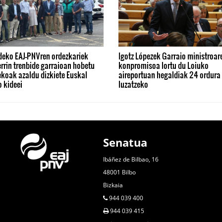
deko EAJ-PNVren ordezkariek
Igotz Lópezek Garraio ministroar
rrin trenbide garraioan hobetu
konpromisoa lortu du Loiuko
koak azaldu dizkiete Euskal
aireportuan hegaldiak 24 ordura 
 kideei
luzatzeko
Senatua
Ibáñez de Bilbao, 16
48001 Bilbo
Bizkaia
944 039 400
944 039 415