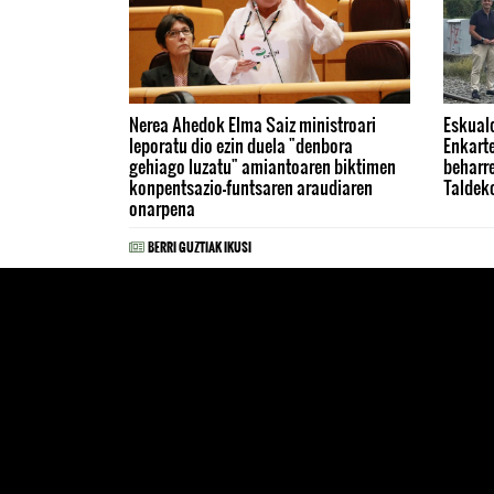
Nerea Ahedok Elma Saiz ministroari
Eskual
leporatu dio ezin duela "denbora
Enkarte
gehiago luzatu" amiantoaren biktimen
beharre
konpentsazio-funtsaren araudiaren
Taldeko
onarpena
BERRI GUZTIAK IKUSI