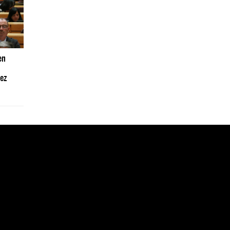
en
ez