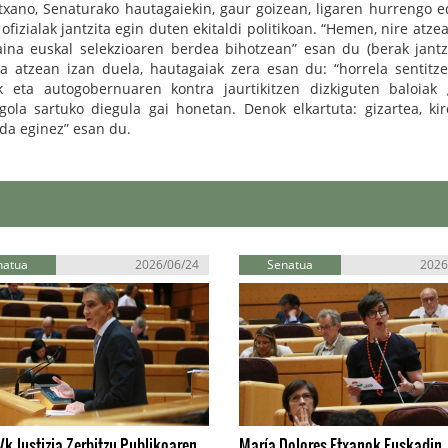
txano, Senaturako hautagaiekin, gaur goizean, ligaren hurrengo e
fizialak jantzita egin duten ekitaldi politikoan. “Hemen, nire atzea
 baina euskal selekzioaren berdea bihotzean” esan du (berak jant
tea atzean izan duela, hautagaiak zera esan du: “horrela sentitz
k eta autogobernuaren kontra jaurtikitzen dizkiguten baloiak 
la sartuko diegula gai honetan. Denok elkartuta: gizartea, kiro
zada eginez” esan du.
natua
2026/06/24
Senatua
2026
k Justizia Zerbitzu Publikoaren
María Dolores Etxanok Euskadin