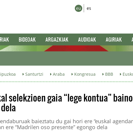
eu
es
RIAK
BIDEOAK
ARGAZKIAK
AUDIOAK
AGIRIAK
ipuzkoa
Santurtzi
Araba
Kongresua
BBB
Eusko
al selekzioen gaia “lege kontua” baino
 dela
endaburuak baieztatu du gai hori ere “euskal agenda
an ere “Madrilen oso presente” egongo dela