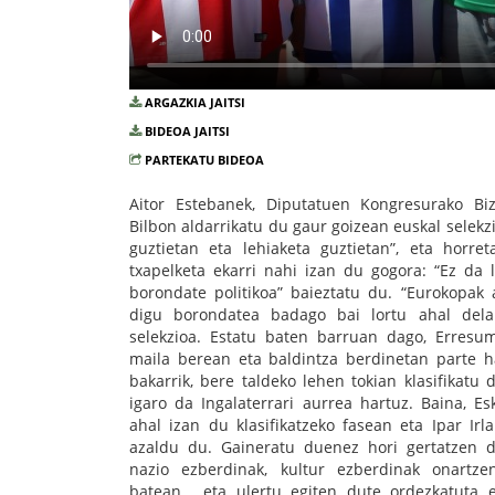
ARGAZKIA JAITSI
BIDEOA JAITSI
PARTEKATU BIDEOA
Aitor Estebanek, Diputatuen Kongresurako Bi
Bilbon aldarrikatu du gaur goizean euskal selekzi
guztietan eta lehiaketa guztietan”, eta horre
txapelketa ekarri nahi izan du gogora: “Ez da l
borondate politikoa” baieztatu du. “Eurokopak a
digu borondatea badago bai lortu ahal dela
selekzioa. Estatu baten barruan dago, Erres
maila berean eta baldintza berdinetan parte h
bakarrik, bere taldeko lehen tokian klasifikatu
igaro da Ingalaterrari aurrea hartuz. Baina, Es
ahal izan du klasifikatzeko fasean eta Ipar Ir
azaldu du. Gaineratu duenez hori gertatzen da
nazio ezberdinak, kultur ezberdinak onartz
batean... eta ulertu egiten dute ordezkatuta e