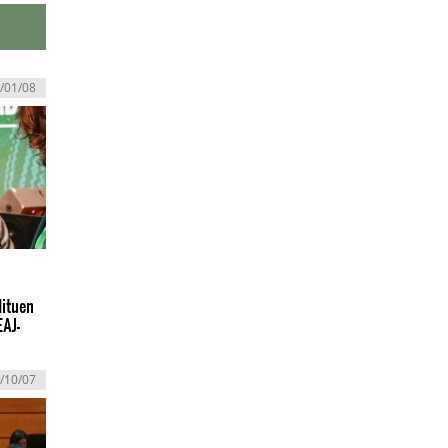
/01/08
dituen
EAJ-
/10/07