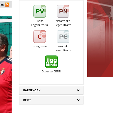
man
Eusko
Nafarroako
Legebiltzarra
Legebiltzarra
Kongresua
Europako
Legebiltzarra
Bizkaiko BBNN
BARNEKOAK
BESTE