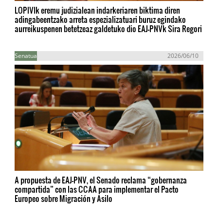
LOPIVIk eremu judizialean indarkeriaren biktima diren
adingabeentzako arreta espezializatuari buruz egindako
aurreikuspenen betetzeaz galdetuko dio EAJ-PNVk Sira Regori
Senatua
2026/06/10
A propuesta de EAJ-PNV, el Senado reclama “gobernanza
compartida” con las CCAA para implementar el Pacto
Europeo sobre Migración y Asilo