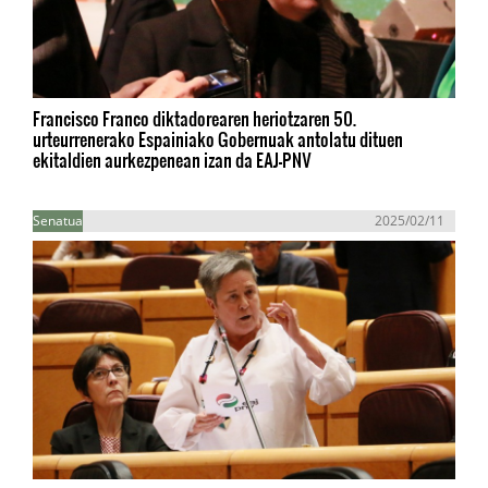
Francisco Franco diktadorearen heriotzaren 50.
urteurrenerako Espainiako Gobernuak antolatu dituen
ekitaldien aurkezpenean izan da EAJ-PNV
Senatua
2025/02/11