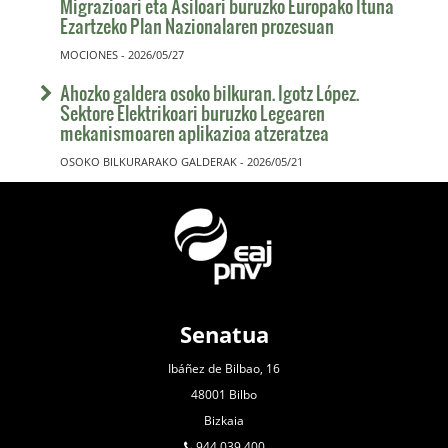
Migrazioari eta Asiloari buruzko Europako Ituna
Ezartzeko Plan Nazionalaren prozesuan
MOCIONES - 2026/05/27
Ahozko galdera osoko bilkuran. Igotz López.
Sektore Elektrikoari buruzko Legearen
mekanismoaren aplikazioa atzeratzea
OSOKO BILKURARAKO GALDERAK - 2026/05/21
Senatua
Ibáñez de Bilbao, 16
48001 Bilbo
Bizkaia
944 039 400