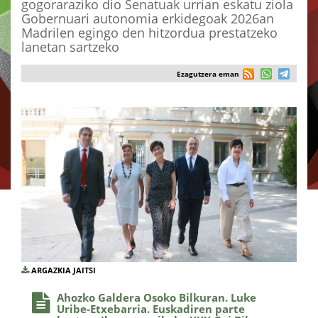
gogoraraziko dio Senatuak urrian eskatu ziola
Gobernuari autonomia erkidegoak 2026an
Madrilen egingo den hitzordua prestatzeko
lanetan sartzeko
Ezagutzera eman
ARGAZKIA JAITSI
Ahozko Galdera Osoko Bilkuran. Luke
Uribe-Etxebarria. Euskadiren parte