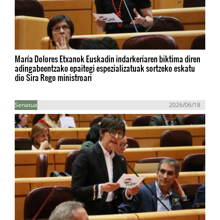
María Dolores Etxanok Euskadin indarkeriaren biktima diren
adingabeentzako epaitegi espezializatuak sortzeko eskatu
dio Sira Rego ministroari
Senatua
2026/06/18