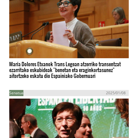
María Dolores Etxanok Trans Legean atzerriko transentzat
ezarritako eskubideak "benetan eta eraginkortasunez"
aitortzeko eskatu dio Espainiako Gobernuari
Senatua
2025/01/08