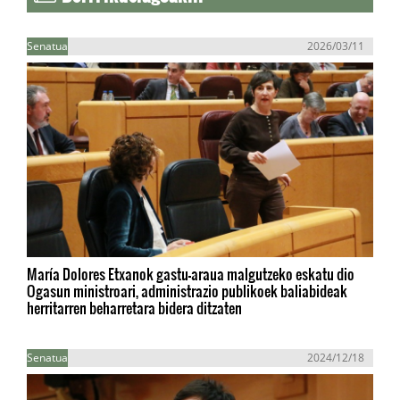
Senatua
2026/03/11
María Dolores Etxanok gastu-araua malgutzeko eskatu dio
Ogasun ministroari, administrazio publikoek baliabideak
herritarren beharretara bidera ditzaten
Senatua
2024/12/18