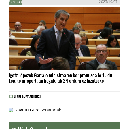
Senatua
2025/10/07
Igotz Lópezek Garraio ministroaren konpromisoa lortu du
Loiuko aireportuan hegaldiak 24 ordura ez luzatzeko
BERRI GUZTIAK IKUSI
Web Guneak