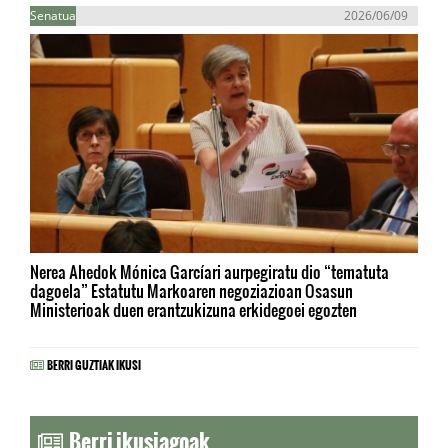
Senatua
2026/06/09
Nerea Ahedok Mónica Garcíari aurpegiratu dio “tematuta
dagoela” Estatutu Markoaren negoziazioan Osasun
Ministerioak duen erantzukizuna erkidegoei egozten
BERRI GUZTIAK IKUSI
Berri ikusiagoak...