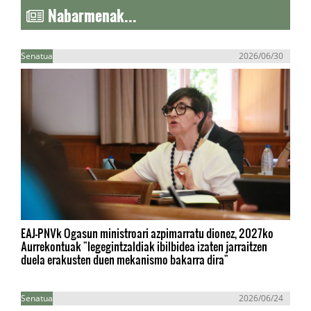
Nabarmenak...
Senatua
2026/06/30
EAJ-PNVk Ogasun ministroari azpimarratu dionez, 2027ko
Aurrekontuak "legegintzaldiak ibilbidea izaten jarraitzen
duela erakusten duen mekanismo bakarra dira"
Senatua
2026/06/24