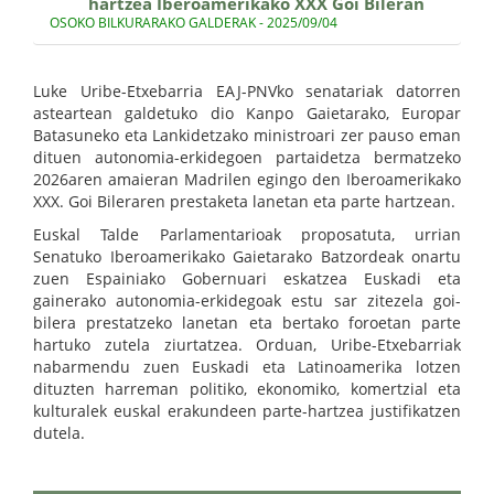
hartzea Iberoamerikako XXX Goi Bileran
OSOKO BILKURARAKO GALDERAK - 2025/09/04
Luke Uribe-Etxebarria EAJ-PNVko senatariak datorren
asteartean galdetuko dio Kanpo Gaietarako, Europar
Batasuneko eta Lankidetzako ministroari zer pauso eman
dituen autonomia-erkidegoen partaidetza bermatzeko
2026aren amaieran Madrilen egingo den Iberoamerikako
XXX. Goi Bileraren prestaketa lanetan eta parte hartzean.
Euskal Talde Parlamentarioak proposatuta, urrian
Senatuko Iberoamerikako Gaietarako Batzordeak onartu
zuen Espainiako Gobernuari eskatzea Euskadi eta
gainerako autonomia-erkidegoak estu sar zitezela goi-
bilera prestatzeko lanetan eta bertako foroetan parte
hartuko zutela ziurtatzea. Orduan, Uribe-Etxebarriak
nabarmendu zuen Euskadi eta Latinoamerika lotzen
dituzten harreman politiko, ekonomiko, komertzial eta
kulturalek euskal erakundeen parte-hartzea justifikatzen
dutela.