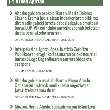
Ahozko galdera osoko bilkuran. Maria Dolores
Etxano. Eremu judizialean indarkeriaren biktima
diren adingabeei arreta espezializatua emateari
buruz LOPIVIk egindako aurreikuspenak betetzen
direla bermatzeko neurriak
OSOKO BILKURARAKO GALDERAK - 2026/06/18
Interpelazioa. Igotz López. Justizia Zerbitzu
Publikoaren eraginkortasunaren arloko neurriei
buruzko Lege Organikoaren aurrerabidea eta
ezarpena
INTERPELAZIOA. - 2026/06/18
Ahozko galdera osoko bilkuran. Nerea Ahedo.
Osasun ministroak medikuekin negoziatzen
jarraitzeko asmoa duen
OSOKO BILKURARAKO GALDERAK - 2026/06/04
Mozioa. Nerea Ahedo. Euskadiren parte-hartzea