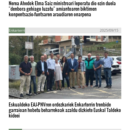
Nerea Ahedok Elma Saiz ministroari leporatu dio ezin duela
"denbora gehiago luzatu" amiantoaren biktimen
konpentsazio-funtsaren araudiaren onarpena
Enkarterri
2025/09/15
Eskualdeko EAJ-PNVren ordezkariek Enkarterrin trenbide
garraioan hobetu beharrekoak azaldu dizkiete Euskal Taldeko
kideei