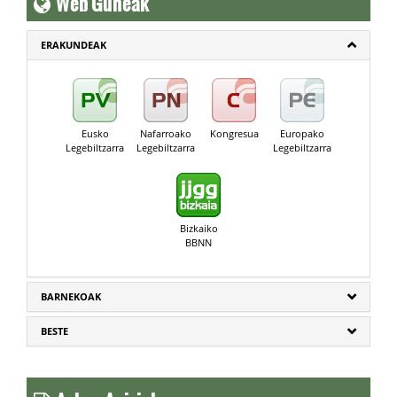
ERAKUNDEAK
Eusko
Nafarroako
Kongresua
Europako
Legebiltzarra
Legebiltzarra
Legebiltzarra
Bizkaiko
BBNN
BARNEKOAK
BESTE
Azken Agiriak