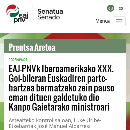
eu
es
Menua
Prentsa Aretoa
2025/09/04
EAJ-PNVk Iberoamerikako XXX.
Goi-bileran Euskadiren parte-
hartzea bermatzeko zein pauso
eman dituen galdetuko dio
Kanpo Gaietarako ministroari
Astearteko kontrol saioan, Luke Uribe-
Etxebarriak José Manuel Albarresi