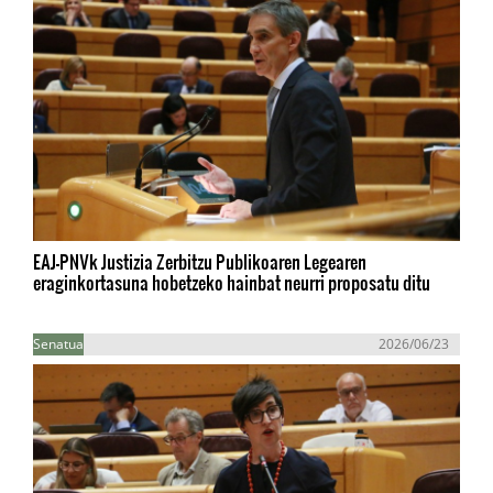
EAJ-PNVk Justizia Zerbitzu Publikoaren Legearen
eraginkortasuna hobetzeko hainbat neurri proposatu ditu
Senatua
2026/06/23